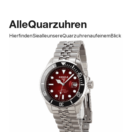
Alle
Quarzuhren
Hier
finden
Sie
alle
unsere
Quarzuhren
auf
einem
Blick