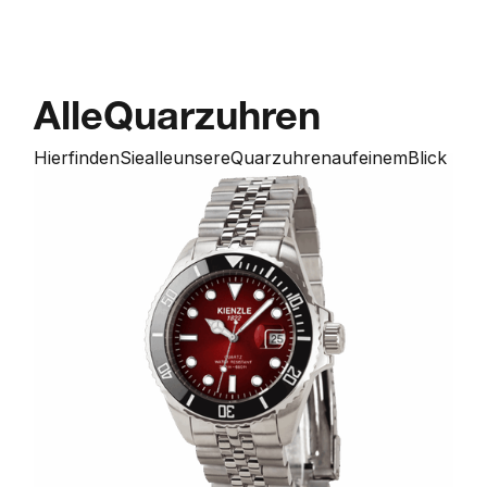
Alle
Quarzuhren
Hier
finden
Sie
alle
unsere
Quarzuhren
auf
einem
Blick