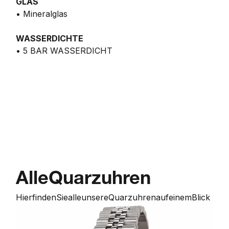
GLAS
• Mineralglas
WASSERDICHTE
• 5 BAR WASSERDICHT
Alle
Quarzuhren
Hier
finden
Sie
alle
unsere
Quarzuhren
auf
einem
Blick