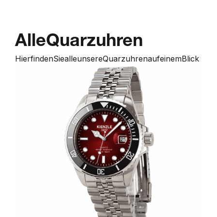
Alle
Quarzuhren
Hier
finden
Sie
alle
unsere
Quarzuhren
auf
einem
Blick