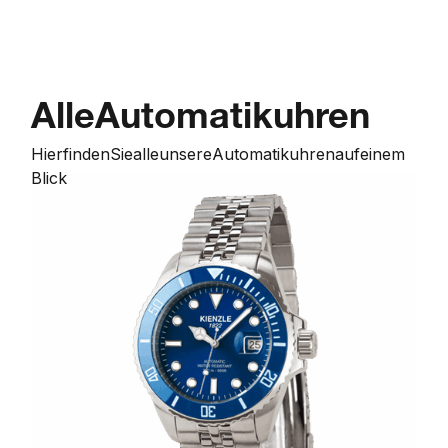
Alle
Automatikuhren
Hier
finden
Sie
alle
unsere
Automatikuhren
auf
einem
Blick