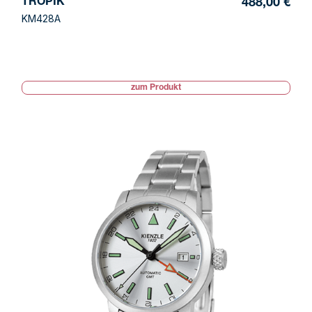
TROPIK
488,00 €
KM428A
zum Produkt