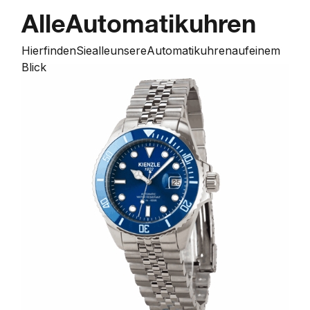
Alle
Automatikuhren
Hier
finden
Sie
alle
unsere
Automatikuhren
auf
einem
Blick