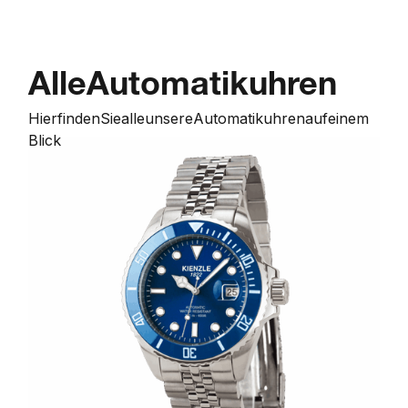
Alle
Automatikuhren
Hier
finden
Sie
alle
unsere
Automatikuhren
auf
einem
Blick