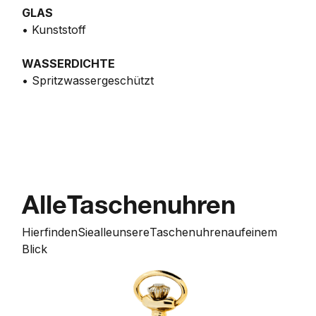
GLAS
• Kunststoff
WASSERDICHTE
• Spritzwassergeschützt
Alle
Taschenuhren
Hier
finden
Sie
alle
unsere
Taschenuhren
auf
einem
Blick