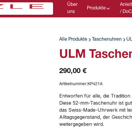
Über
Anlei
Produkte
uns
/ Do
Alle Produkte
Taschenuhren
UL
ULM Taschen
290,00 €
Artikelnummer:
KP421A
Entworfen für alle, die Tradition
Diese 52-mm-Taschenuhr ist gut 
das Swiss-Made-Uhrwerk mit leis
Alltagsgegenstand, der Geschic
weitergegeben wird.