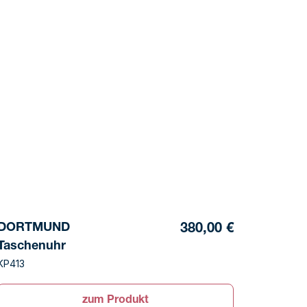
DORTMUND
380,00 €
Taschenuhr
KP413
zum Produkt