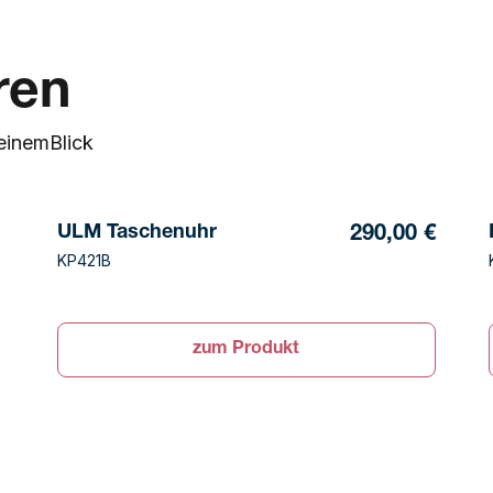
ren
einem
Blick
ULM Taschenuhr
290,00 €
KP421B
zum Produkt