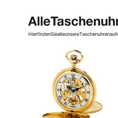
Alle
Taschenuh
Hier
finden
Sie
alle
unsere
Taschenuhren
auf